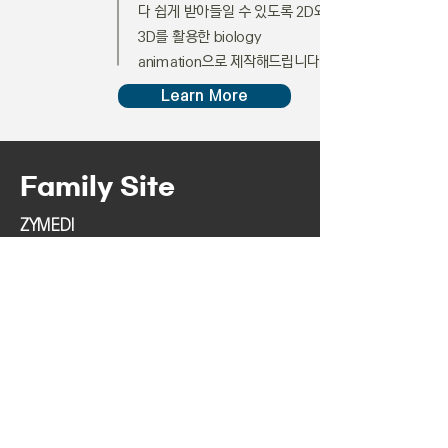
다 쉽게 받아들일 수 있도록 2D와
3D를 활용한 biology
animation으로 제작해드립니다.
Learn More
Family Site
ZYMEDI
ZYLAB
AIBI(Insitute for Artificial Intelligence &
Biomedical Research)
BICBIO(Brilliant Innovation & Challenge)